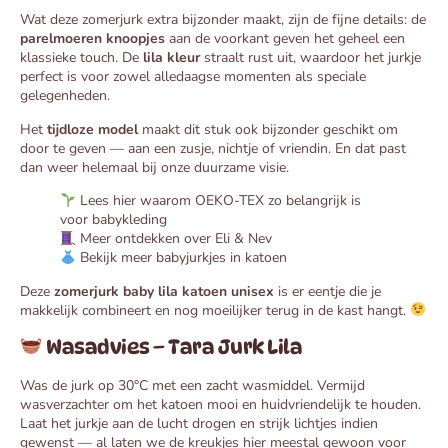
Wat deze zomerjurk extra bijzonder maakt, zijn de fijne details: de
parelmoeren knoopjes
aan de voorkant geven het geheel een
klassieke touch. De
lila kleur
straalt rust uit, waardoor het jurkje
perfect is voor zowel alledaagse momenten als speciale
gelegenheden.
Het
tijdloze model
maakt dit stuk ook bijzonder geschikt om
door te geven — aan een zusje, nichtje of vriendin. En dat past
dan weer helemaal bij onze duurzame visie.
Lees hier waarom OEKO-TEX zo belangrijk is
voor babykleding
Meer ontdekken over Eli & Nev
Bekijk meer babyjurkjes in katoen
Deze
zomerjurk baby lila katoen unisex
is er eentje die je
makkelijk combineert en nog moeilijker terug in de kast hangt.
Wasadvies – Tara Jurk Lila
Was de jurk op 30°C met een zacht wasmiddel. Vermijd
wasverzachter om het katoen mooi en huidvriendelijk te houden.
Laat het jurkje aan de lucht drogen en strijk lichtjes indien
gewenst — al laten we de kreukjes hier meestal gewoon voor