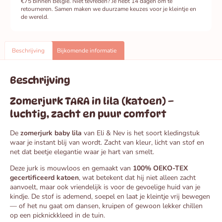
€75 binnen België. Niet tevreden? Je hebt 14 dagen om te
retourneren. Samen maken we duurzame keuzes voor je kleintje en
de wereld.
Beschrijving
Bijkomende informatie
Beschrijving
Zomerjurk TARA in lila (katoen) –
luchtig, zacht en puur comfort
De
zomerjurk baby lila
van Eli & Nev is het soort kledingstuk
waar je instant blij van wordt. Zacht van kleur, licht van stof en
net dat beetje elegantie waar je hart van smelt.
Deze jurk is mouwloos en gemaakt van
100% OEKO-TEX
gecertificeerd katoen
, wat betekent dat hij niet alleen zacht
aanvoelt, maar ook vriendelijk is voor de gevoelige huid van je
kindje. De stof is ademend, soepel en laat je kleintje vrij bewegen
— of het nu gaat om dansen, kruipen of gewoon lekker chillen
op een picknickkleed in de tuin.