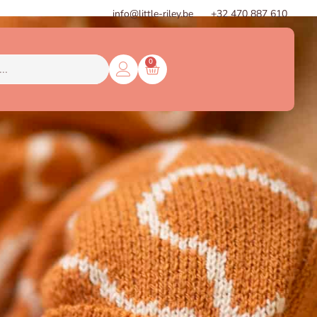
info@little-riley.be
+32 470 887 610
0