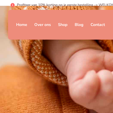
Profiteer van 10% korting op je eerste bestelling -> WELK
Home
Over ons
Shop
Blog
Contact