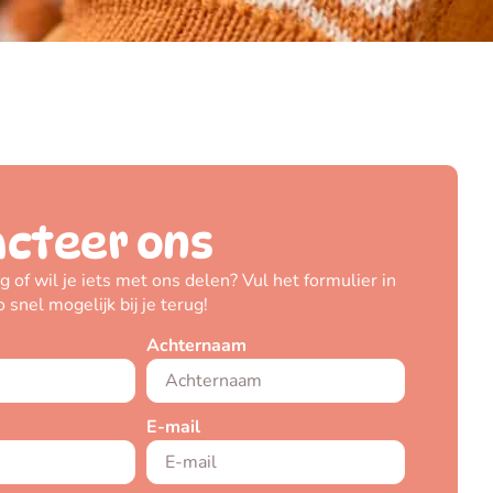
cteer ons
g of wil je iets met ons delen? Vul het formulier in
snel mogelijk bij je terug!
Achternaam
E-mail