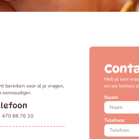
Conta
Heb je een vraa
nt bereiken voor al je vragen,
en we komen zo 
 eenvoudiger.
Naam
elefoon
 470 88 76 10
Telefoon