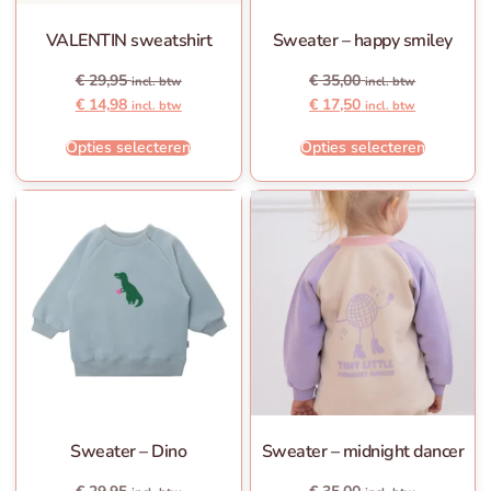
VALENTIN sweatshirt
Sweater – happy smiley
€
29,95
€
35,00
incl. btw
incl. btw
€
14,98
€
17,50
incl. btw
incl. btw
Opties selecteren
Opties selecteren
Sweater – Dino
Sweater – midnight dancer