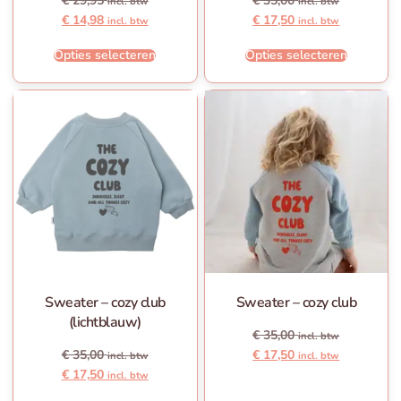
€
29,95
€
35,00
incl. btw
incl. btw
€
14,98
€
17,50
incl. btw
incl. btw
Opties selecteren
Opties selecteren
Sweater – cozy club
Sweater – cozy club
(lichtblauw)
€
35,00
incl. btw
€
35,00
€
17,50
incl. btw
incl. btw
€
17,50
incl. btw