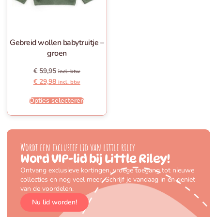
Gebreid wollen babytruitje –
groen
€
59,95
incl. btw
€
29,98
incl. btw
Opties selecteren
Wordt een exclusief lid van little riley
Word VIP-lid bij Little Riley!
Ontvang exclusieve kortingen, vroege toegang tot nieuwe
collecties en nog veel meer. Schrijf je vandaag in en geniet
van de voordelen.
Nu lid worden!