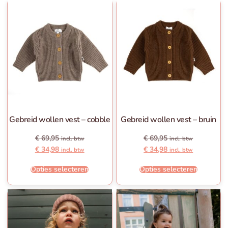
Gebreid wollen vest – cobble
Gebreid wollen vest – bruin
€
69,95
€
69,95
incl. btw
incl. btw
€
34,98
€
34,98
incl. btw
incl. btw
Opties selecteren
Opties selecteren