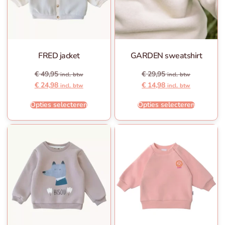
FRED jacket
GARDEN sweatshirt
€
49,95
€
29,95
incl. btw
incl. btw
€
24,98
€
14,98
incl. btw
incl. btw
Opties selecteren
Opties selecteren