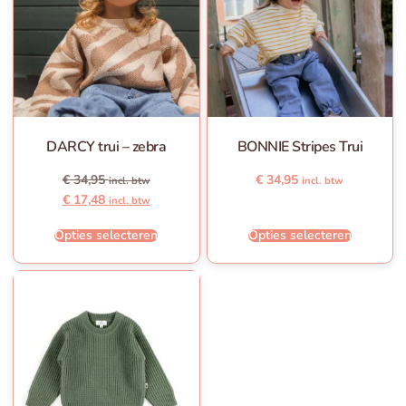
DARCY trui – zebra
BONNIE Stripes Trui
€
34,95
€
34,95
incl. btw
incl. btw
€
17,48
incl. btw
Opties selecteren
Opties selecteren