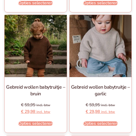
Opties selecteren
Opties selecteren
Gebreid wollen babytruitje –
Gebreid wollen babytruitje –
bruin
garlic
€
59,95
€
59,95
incl. btw
incl. btw
€
29,98
€
29,98
incl. btw
incl. btw
Opties selecteren
Opties selecteren