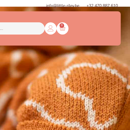
info@little-riley.be
+32 470 887 610
0