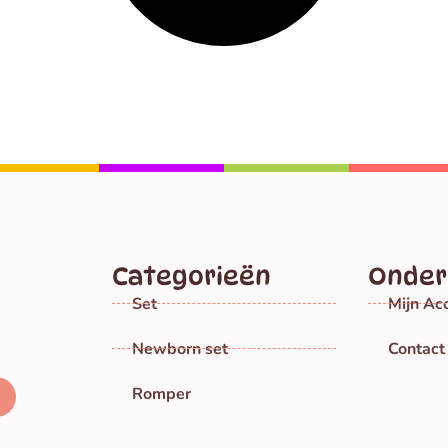
Categorieën
Onder
p
Set
Mijn Ac
Newborn set
Contac
Romper