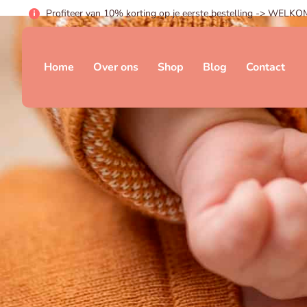
Profiteer van 10% korting op je eerste bestelling -> WELK
Home
Over ons
Shop
Blog
Contact