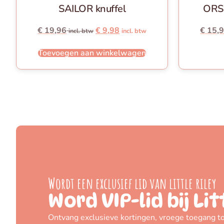
SAILOR knuffel
ORSI
€
19,96
€
9,98
€
15,
incl. btw
incl. btw
Toevoegen aan winkelwagen
Wordt een exclusief lid van little riley
Word VIP-lid bij Lit
Ontvang exclusieve kortingen, vroege toegang to