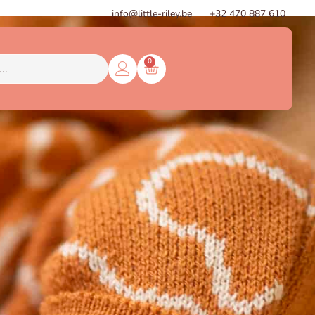
info@little-riley.be
+32 470 887 610
0