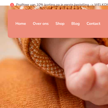
Profiteer van 10% korting op je eerste bestelling -> WELK
Home
Over ons
Shop
Blog
Contact