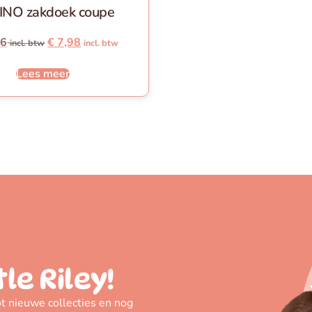
NO zakdoek coupe
96
€
7,98
incl. btw
incl. btw
Lees meer
tle Riley!
t nieuwe collecties en nog