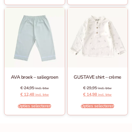
AVA broek – saliegroen
GUSTAVE shirt – crème
€
24,95
€
29,95
incl. btw
incl. btw
€
12,48
€
14,98
incl. btw
incl. btw
Opties selecteren
Opties selecteren