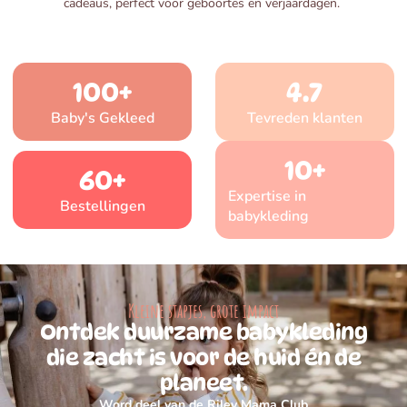
cadeaus, perfect voor geboortes en verjaardagen.
100
+
4.7
Baby's Gekleed
Tevreden klanten
10
+
60
+
Expertise in
Bestellingen
babykleding
Kleine stapjes, grote impact
Ontdek duurzame babykleding
die zacht is voor de huid én de
planeet.
Word deel van de Riley Mama Club