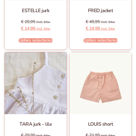
ESTELLE jurk
FRED jacket
€
29,95
€
49,95
incl. btw
incl. btw
€
14,98
€
24,98
incl. btw
incl. btw
Opties selecteren
Opties selecteren
TARA jurk – lila
LOUIS short
€
29,95
€
21,95
incl. btw
incl. btw