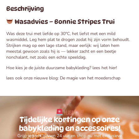
Beschrijving
Wasadvies – Bonnie Stripes Trui
Was deze trui met liefde op 30°C, het liefst met een mild
wasmiddel. Leg hem plat te drogen zodat hij zijn vorm behoudt.
Strijken mag op een lage stand, maar eerlijk: wij laten hem
meestal gewoon zoals hij is — lekker zacht en een beetje
nonchalant, net zoals een echte speeldag.
Hoe kies je de juiste duurzame babykleding?
lees het hier!
lees ook onze nieuwe blog: De magie van het moederschap
Flash Sale!
Tijdelijke kortingen op onze
babykleding en accessoires!
Grijp je kans binnen 24 uur en shop nu met exclusieve