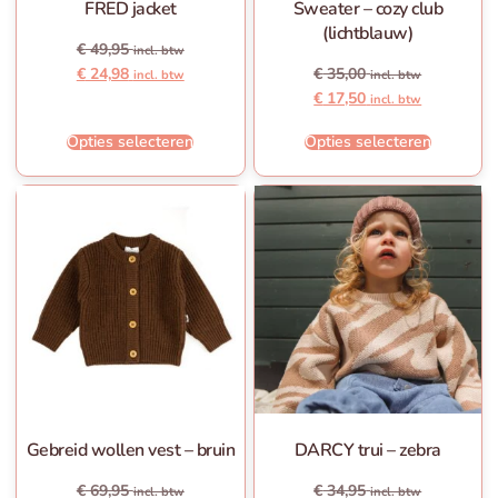
FRED jacket
Sweater – cozy club
(lichtblauw)
€
49,95
incl. btw
€
24,98
€
35,00
incl. btw
incl. btw
€
17,50
incl. btw
Opties selecteren
Opties selecteren
Gebreid wollen vest – bruin
DARCY trui – zebra
€
69,95
€
34,95
incl. btw
incl. btw