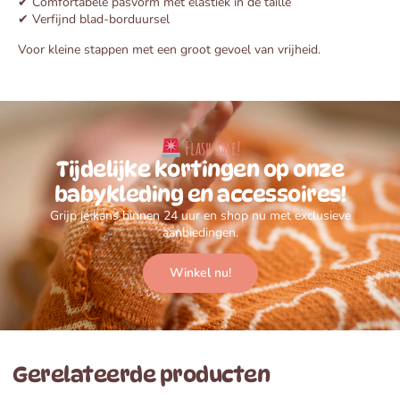
✔ Comfortabele pasvorm met elastiek in de taille
✔ Verfijnd blad-borduursel
Voor kleine stappen met een groot gevoel van vrijheid.
Flash Sale!
Tijdelijke kortingen op onze
babykleding en accessoires!
Grijp je kans binnen 24 uur en shop nu met exclusieve
aanbiedingen.
Winkel nu!
Gerelateerde producten