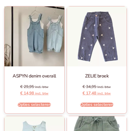
ASPYN denim overall
ZELIE broek
€
29,95
€
34,95
incl. btw
incl. btw
€
14,98
€
17,48
incl. btw
incl. btw
Opties selecteren
Opties selecteren