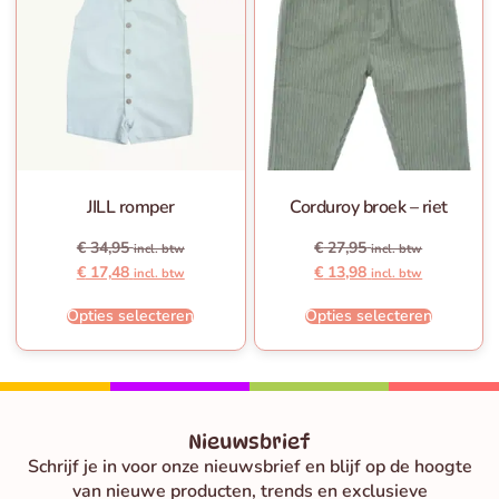
JILL romper
Corduroy broek – riet
€
34,95
€
27,95
incl. btw
incl. btw
€
17,48
€
13,98
incl. btw
incl. btw
Opties selecteren
Opties selecteren
Nieuwsbrief
Schrijf je in voor onze nieuwsbrief en blijf op de hoogte
van nieuwe producten, trends en exclusieve